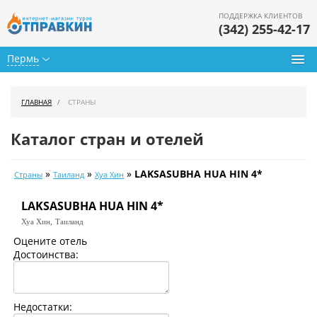
ПОДДЕРЖКА КЛИЕНТОВ
(342) 255-42-17
Пермь
Туры из Перми
ГЛАВНАЯ
СТРАНЫ
Подбор тура
Каталог стран и отелей
Горящие туры
»
»
»
LAKSASUBHA HUA HIN 4*
Страны
Таиланд
Хуа Хин
Календарь туров
LAKSASUBHA HUA HIN 4*
Цены дня
Хуа Хин,
Таиланд
Страны
Оцените отель
Достоинства:
Как купить
О нас
Недостатки: