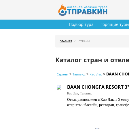
Подбор тура
Горящие тур
ГЛАВНАЯ
СТРАНЫ
Каталог стран и отел
»
»
»
BAAN CHON
Страны
Таиланд
Као Лак
BAAN CHONGFA RESORT 3
Као Лак,
Таиланд
Отель расположен в Као Лак, в 5 мин
открытый бассейн, ресторан, трансфе