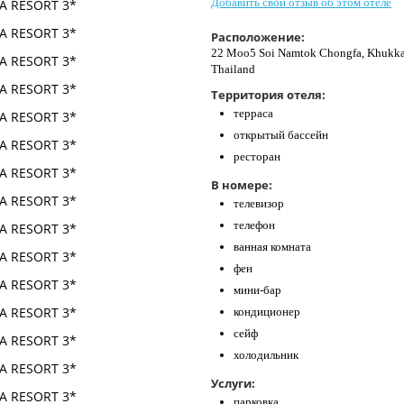
Добавить свой отзыв об этом отеле
Расположение:
22 Moo5 Soi Namtok Chongfa, Khukkak
Thailand
Территория отеля:
терраса
открытый бассейн
ресторан
В номере:
телевизор
телефон
ванная комната
фен
мини-бар
кондиционер
сейф
холодильник
Услуги:
парковка