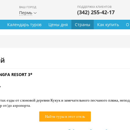
ПОДДЕРЖКА КЛИЕНТОВ
ВАШ ГОРОД
(342) 255-42-17
Пермь
ы
Календарь туров
Цены дня
Страны
Как купить
О
ей
GFA RESORT 3*
*
утах езды от слоновой деревни Кукук и замечательного песчаного пляжа, непод
р от/до аэропорта.
Найти туры в этот отель