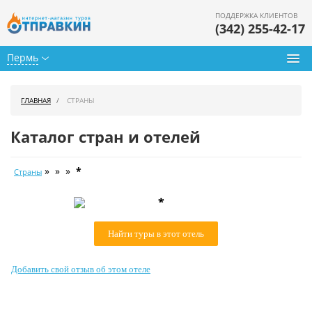
ПОДДЕРЖКА КЛИЕНТОВ
(342) 255-42-17
Пермь
Туры из Перми
ГЛАВНАЯ
СТРАНЫ
Подбор тура
Каталог стран и отелей
Горящие туры
» » »
*
Страны
Календарь туров
*
Цены дня
Найти туры в этот отель
Страны
Как купить
Добавить свой отзыв об этом отеле
О нас