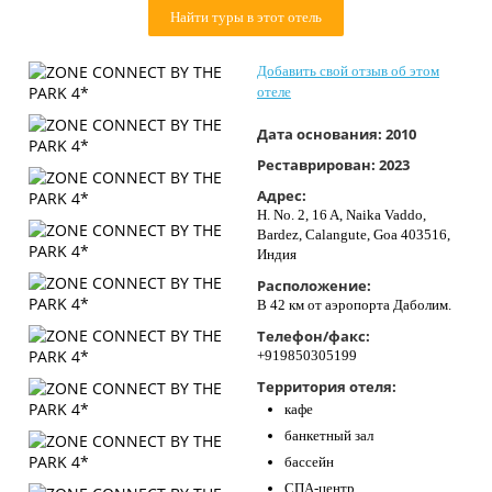
Контакты
Найти туры в этот отель
Добавить свой отзыв об этом
отеле
Дата основания:
2010
Реставрирован:
2023
Адрес:
H. No. 2, 16 A, Naika Vaddo,
Bardez, Calangute, Goa 403516,
Индия
Расположение:
В 42 км от аэропорта Даболим.
Телефон/факс:
+919850305199
Территория отеля:
кафе
банкетный зал
бассейн
СПА-центр