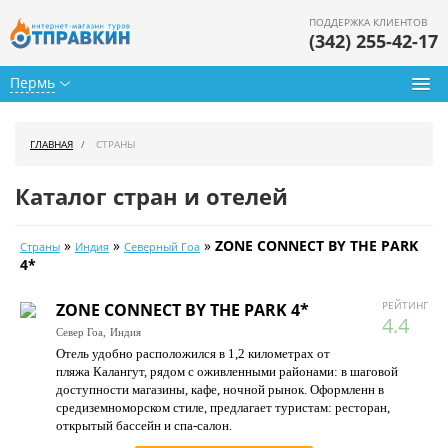
ПОДДЕРЖКА КЛИЕНТОВ
(342) 255-42-17
Пермь
Туры из Перми
ГЛАВНАЯ
СТРАНЫ
Подбор тура
Каталог стран и отелей
Горящие туры
»
»
»
ZONE CONNECT BY THE PARK
Страны
Индия
Северный Гоа
Календарь туров
4*
Цены дня
РЕЙТИНГ
ZONE CONNECT BY THE PARK 4*
4.4
Север Гоа,
Индия
Страны
Отель удобно расположился в 1,2 километрах от
пляжа Калангут, рядом с оживленными районами: в шаговой
Как купить
доступности магазины, кафе, ночной рынок. Оформленн в
средиземноморском стиле, предлагает туристам: ресторан,
О нас
открытый бассейн и спа-салон.