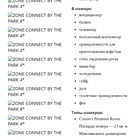
В номере:
кондиционер
балкон
телевизор
потолочный вентилятор
принадлежности для
приготовления кофе/чая
утюг, гладильная доска
мини-бар
холодильник
сейф,
душ
туалетные принадлежности
фен
Типы номеров:
Connect Premium Room.
Площадь номера — 23 кв. м.
Максимальное размещение: