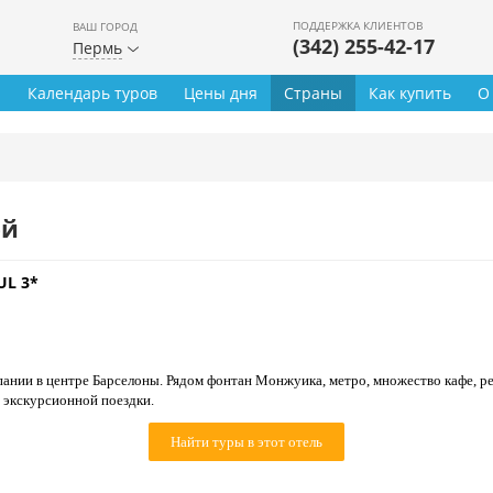
ПОДДЕРЖКА КЛИЕНТОВ
ВАШ ГОРОД
(342) 255-42-17
Пермь
ы
Календарь туров
Цены дня
Страны
Как купить
О
ей
UL 3*
нии в центре Барселоны. Рядом фонтан Монжуика, метро, множество кафе, ре
 экскурсионной поездки.
Найти туры в этот отель