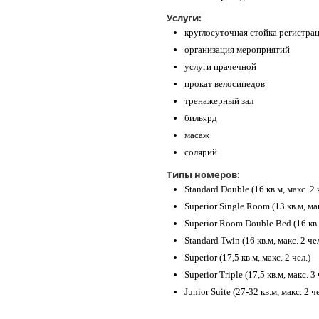
Услуги:
круглосуточная стойка регистра
организация мероприятий
услуги прачечной
прокат велосипедов
тренажерный зал
бильярд
масаж
солярий
Типы номеров:
Standard Double (16 кв.м, макс. 2 
Superior Single Room (13 кв.м, мак
Superior Room Double Bed (16 кв.м
Standard Twin (16 кв.м, макс. 2 чел
Superior (17,5 кв.м, макс. 2 чел.)
Superior Triple (17,5 кв.м, макс. 3 
Junior Suite (27-32 кв.м, макс. 2 че