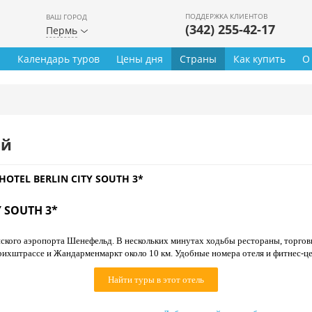
ПОДДЕРЖКА КЛИЕНТОВ
ВАШ ГОРОД
(342) 255-42-17
Пермь
ы
Календарь туров
Цены дня
Страны
Как купить
О
ей
HOTEL BERLIN CITY SOUTH 3*
Y SOUTH 3*
нского аэропорта Шенефельд. В нескольких минутах ходьбы рестораны, торгов
ихштрассе и Жандарменмаркт около 10 км. Удобные номера отеля и фитнес-це
Найти туры в этот отель