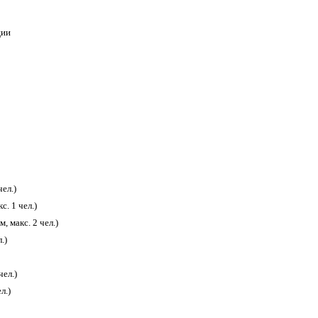
ции
чел.)
с. 1 чел.)
, макс. 2 чел.)
.)
чел.)
л.)