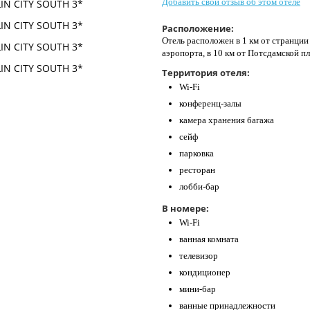
Добавить свой отзыв об этом отеле
Расположение:
Отель расположен в 1 км от странции 
аэропорта, в 10 км от Потсдамской п
Территория отеля:
Wi-Fi
конференц-залы
камера хранения багажа
сейф
парковка
ресторан
лобби-бар
В номере:
Wi-Fi
ванная комната
телевизор
кондиционер
мини-бар
ванные принадлежности