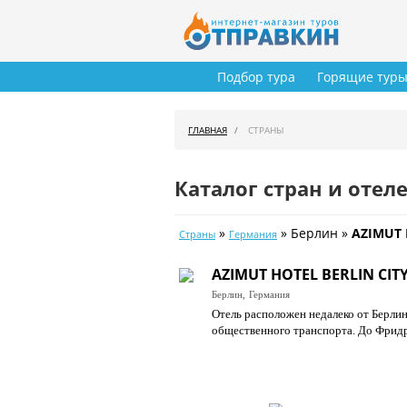
Подбор тура
Горящие тур
ГЛАВНАЯ
СТРАНЫ
Каталог стран и отел
»
» Берлин »
AZIMUT 
Страны
Германия
AZIMUT HOTEL BERLIN CIT
Берлин,
Германия
Отель расположен недалеко от Берли
общественного транспорта. До Фридр