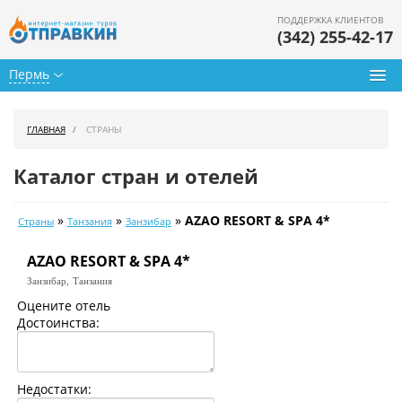
ПОДДЕРЖКА КЛИЕНТОВ
(342) 255-42-17
Пермь
Туры из Перми
ГЛАВНАЯ
СТРАНЫ
Подбор тура
Каталог стран и отелей
Горящие туры
»
»
»
AZAO RESORT & SPA 4*
Страны
Танзания
Занзибар
Календарь туров
AZAO RESORT & SPA 4*
Цены дня
Занзибар,
Танзания
Страны
Оцените отель
Достоинства:
Как купить
О нас
Недостатки: