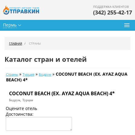
ПОДДЕРЖКА КЛИЕНТОВ
(342) 255-42-17
Пермь
Туры из Перми
ГЛАВНАЯ
СТРАНЫ
Подбор тура
Каталог стран и отелей
Горящие туры
»
»
»
COCONUT BEACH (EX. AYAZ AQUA
Страны
Турция
Бодрум
Календарь туров
BEACH) 4*
Цены дня
COCONUT BEACH (EX. AYAZ AQUA BEACH) 4*
Бодрум,
Турция
Страны
Оцените отель
Достоинства:
Как купить
О нас