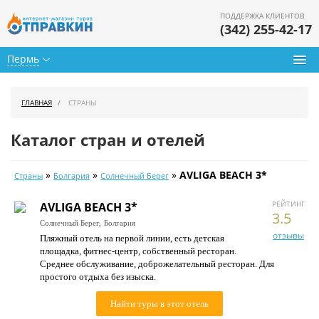
ПОДДЕРЖКА КЛИЕНТОВ
(342) 255-42-17
Пермь
Туры из Перми
ГЛАВНАЯ
СТРАНЫ
Подбор тура
Каталог стран и отелей
Горящие туры
»
»
»
AVLIGA BEACH 3*
Страны
Болгария
Солнечный Берег
Календарь туров
РЕЙТИНГ
AVLIGA BEACH 3*
Цены дня
3.5
Солнечный Берег,
Болгария
отзывы
Пляжный отель на первой линии, есть детская
Страны
площадка, фитнес-центр, собственный ресторан.
Среднее обслуживание, доброжелательный ресторан. Для
Как купить
простого отдыха без изыска.
О нас
Найти туры в этот отель