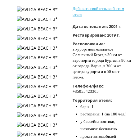
Контакты
Добавить свой отзыв об этом
отеле
Дата основания:
2001 г.
Реставрирован:
2019 г.
Расположение:
в курортном комплексе
Солнечный Берег, в 30 км от
аэропорта города Бургас, в 90 км
от города Варна, в 300 м от
центра курорта и в 50 м от
пляжа.
Телефон/факс:
+35955423305
Территория отеля:
бары: 1
рестораны: 1 (на 180 чел.)
у бассейна зонтики,
шезлонги: бесплатно
прокат автомобилей