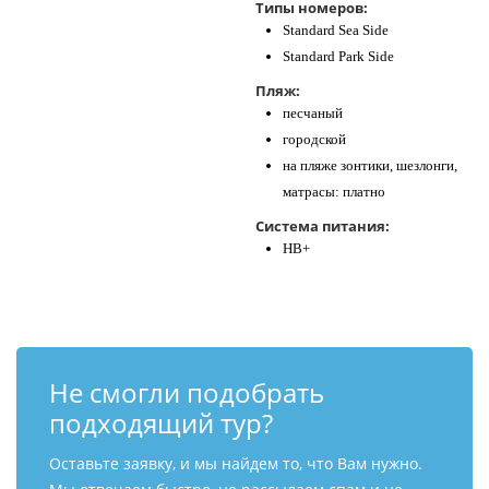
Типы номеров:
Standard Sea Side
Standard Park Side
Пляж:
песчаный
городской
на пляже зонтики, шезлонги,
матрасы: платно
Система питания:
HB+
Не смогли подобрать
подходящий тур?
Оставьте заявку, и мы найдем то, что Вам нужно.