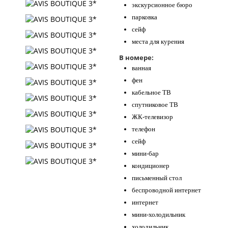
экскурсионное бюро
парковка
сейф
места для курения
В номере:
ванная
фен
кабельное ТВ
спутниковое ТВ
ЖК-телевизор
телефон
сейф
мини-бар
кондиционер
письменный стол
беспроводной интернет
интернет
мини-холодильник
холодильник