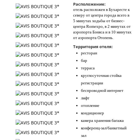
Расположение:
Контакты
отель расположен в Бухаресте к
северу от центра города всего в
5 минутах ходьбы от бизнес-
центра Romexpo, в 2 минутах от
аэропорта Бэняса и в 10 минутах
от аэропорта Отопень.
Территория отеля:
ресторан
бар
терраса
круглосуточная стойка
регистрации
беспроводной интернет
лифт
отопление
кондиционер
камера хранения багажа
конференц-зал/банкетный
зал