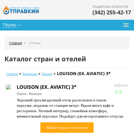
ПОДДЕРЖКА КЛИЕНТОВ
(342) 255-42-17
Пермь
Туры из Перми
ГЛАВНАЯ
СТРАНЫ
Подбор тура
Каталог стран и отелей
Горящие туры
»
»
»
LOUISON (EX. AVIATIC) 3*
Страны
Франция
Париж
Календарь туров
РЕЙТИНГ
LOUISON (EX. AVIATIC) 3*
Цены дня
4.8
Париж,
Франция
Хороший трехзвездочный отель расположен в тихом
Страны
переулке, недалеко от станции метро. Рядом много кафе и
ресторанов. Уютный интерьер, спокойная атмосфера,
Как купить
внимательный персонал. Подойдет для неторопливого отпуска.
О нас
Найти туры в этот отель