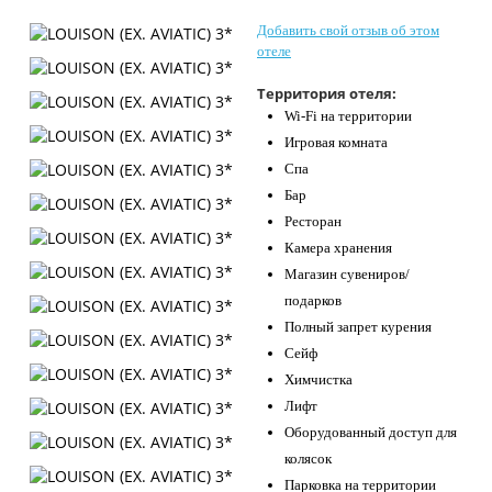
Контакты
Добавить свой отзыв об этом
отеле
Территория отеля:
Wi-Fi на территории
Игровая комната
Спа
Бар
Ресторан
Камера хранения
Магазин сувениров/
подарков
Полный запрет курения
Сейф
Химчистка
Лифт
Оборудованный доступ для
колясок
Парковка на территории