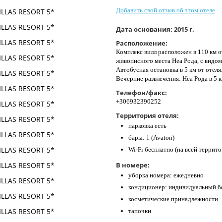
Добавить свой отзыв об этом отеле
Дата основания:
2015 г.
Расположение:
Комплекс вилл расположен в 110 км от
живописного места Неа Рода, с видом
Автобусная остановка в 5 км от отеля
Вечерние развлечения: Неа Рода в 5 к
Телефон/факс:
+306932390252
Территория отеля:
парковка есть
бары: 1 (Avaton)
Wi-Fi бесплатно (на всей террит
В номере:
уборка номера: ежедневно
кондиционер: индивидуальный б
косметические принадлежности
тапочки