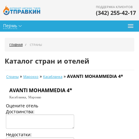
ПОДДЕРЖКА КЛИЕНТОВ
(342) 255-42-17
Пермь
Туры из Перми
ГЛАВНАЯ
СТРАНЫ
Подбор тура
Каталог стран и отелей
Горящие туры
»
»
»
AVANTI MOHAMMEDIA 4*
Страны
Марокко
Касабланка
Календарь туров
AVANTI MOHAMMEDIA 4*
Цены дня
Касабланка,
Марокко
Страны
Оцените отель
Достоинства:
Как купить
О нас
Недостатки: