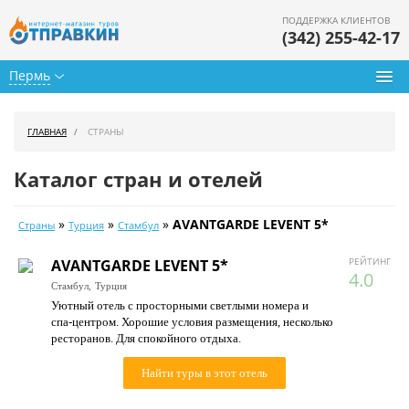
ПОДДЕРЖКА КЛИЕНТОВ
(342) 255-42-17
Пермь
Туры из Перми
ГЛАВНАЯ
СТРАНЫ
Подбор тура
Каталог стран и отелей
Горящие туры
»
»
»
AVANTGARDE LEVENT 5*
Страны
Турция
Стамбул
Календарь туров
РЕЙТИНГ
AVANTGARDE LEVENT 5*
Цены дня
4.0
Стамбул,
Турция
Уютный отель с просторными светлыми номера и
Страны
спа-центром. Хорошие условия размещения, несколько
ресторанов. Для спокойного отдыха.
Как купить
Найти туры в этот отель
О нас