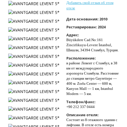
Добавить свой отзыв об этом
Контакты
отеле
Дата основания:
2010
Реставрирован:
2024
Адрес:
Büyükdere Cad.No:161
Zincirlikuyu-Levent İstanbul,
Шишли, 34394 Стамбул, Турция.
Расположение:
в районе Левент г. Стамбул, в 38
км от международного
аэропорта Стамбула. Расстояние
до станции метро Gayrettepe —
400 м. Zorlu Center — 600 м,
Kanyon Mall — 1 км, Istanbul
Modern — 5 км.
Телефон/факс:
+90 212 337 0444
Описание отеля:
Состоит из 8-этажного здания с
лифтами. В отеле есть номера