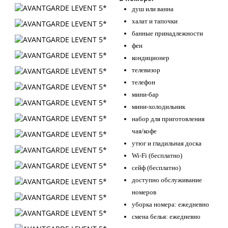
душ или ванна
халат и тапочки
банные принадлежности
фен
кондиционер
телевизор
телефон
мини-бар
мини-холодильник
набор для приготовления
чая/кофе
утюг и гладильная доска
Wi-Fi (бесплатно)
сейф (бесплатно)
доступно обслуживание
номеров
уборка номера: ежедневно
смена белья: ежедневно