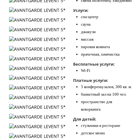
смена полотенец: ежедневно
Услуги:
спа-центр
сауна
джакузи
массаж
паровая комната
прачечная, химчистка
Бесплатные услуги:
Wi-Fi
Платные услуги:
5 конференц-залов, 300 кв. м.
банкетный зал на 100 чел.
пространство для
коворкинга
Для детей:
стульчики в ресторане
детское меню