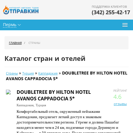
ПОДДЕРЖКА КЛИЕНТОВ
(342) 255-42-17
Пермь
Туры из Перми
ГЛАВНАЯ
СТРАНЫ
Подбор тура
Каталог стран и отелей
Горящие туры
»
»
»
DOUBLETREE BY HILTON HOTEL
Страны
Турция
Каппадокия
Календарь туров
AVANOS CAPPADOCIA 5*
Цены дня
РЕЙТИНГ
DOUBLETREE BY HILTON HOTEL
4.6
AVANOS CAPPADOCIA 5*
Страны
отзывы
Каппадокия,
Турция
Комфортабельный отель, окруженный пейзажами
Как купить
Каппадокии, предлагает легкий доступ к знаковым
достопримечательностям региона. Гёреме и долина Пашабаг
О нас
находятся менее чем в 24 км, подземные города Деринкую и
Каймаклы — в 50 минутах езды. После осмотра окрестностей