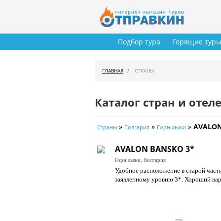
Подбор тура
Горящие тур
ГЛАВНАЯ
СТРАНЫ
Каталог стран и отел
»
»
»
AVALON
Страны
Болгария
Горн.лыжи
AVALON BANSKO 3*
Горн.лыжи,
Болгария
Удобное расположение в старой части
заявленному уровню 3*. Хороший вар