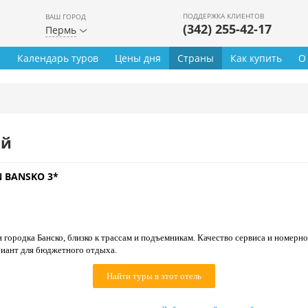
ПОДДЕРЖКА КЛИЕНТОВ
ВАШ ГОРОД
(342) 255-42-17
Пермь
ы
Календарь туров
Цены дня
Страны
Как купить
О
ей
 BANSKO 3*
 городка Банско, близко к трассам и подъемникам. Качество сервиса и номерн
иант для бюджетного отдыха.
Найти туры в этот отель