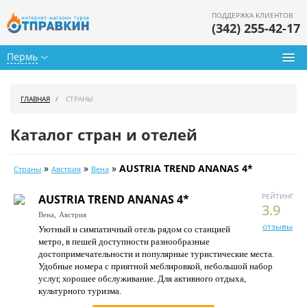
ПОДДЕРЖКА КЛИЕНТОВ
(342) 255-42-17
Пермь
Туры из Перми
ГЛАВНАЯ
СТРАНЫ
Подбор тура
Каталог стран и отелей
Горящие туры
»
»
»
AUSTRIA TREND ANANAS 4*
Страны
Австрия
Вена
Календарь туров
РЕЙТИНГ
AUSTRIA TREND ANANAS 4*
Цены дня
3.9
Вена,
Австрия
отзывы
Уютный и симпатичный отель рядом со станцией
Страны
метро, в пешей доступности разнообразные
достопримечательности и популярные туристические места.
Как купить
Удобные номера с приятной меблировкой, небольшой набор
услуг, хорошее обслуживание. Для активного отдыха,
О нас
культурного туризма.