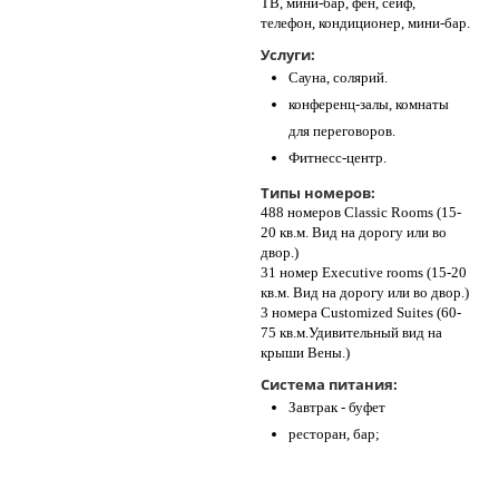
ТВ, мини-бар, фен, сейф,
телефон, кондиционер, мини-бар.
Услуги:
Сауна, солярий.
конференц-залы, комнаты
для переговоров.
Фитнесс-центр.
Типы номеров:
488 номеров Classic Rooms (15-
20 кв.м. Вид на дорогу или во
двор.)
31 номер Executive rooms (15-20
кв.м. Вид на дорогу или во двор.)
3 номера Сustomized Suites (60-
75 кв.м.Удивительный вид на
крыши Вены.)
Система питания:
Завтрак - буфет
ресторан, бар;