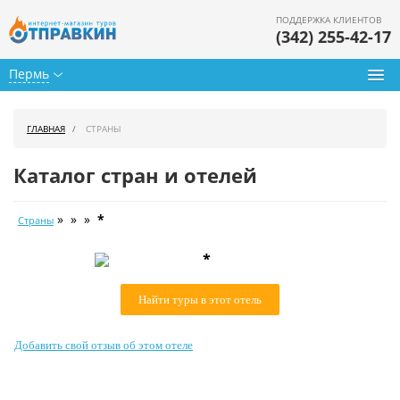
ПОДДЕРЖКА КЛИЕНТОВ
(342) 255-42-17
Пермь
Туры из Перми
ГЛАВНАЯ
СТРАНЫ
Подбор тура
Каталог стран и отелей
Горящие туры
» » »
*
Страны
Календарь туров
*
Цены дня
Найти туры в этот отель
Страны
Как купить
Добавить свой отзыв об этом отеле
О нас