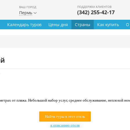
ПОДДЕРЖКА КЛИЕНТОВ
ВАШ ГОРОД
(342) 255-42-17
Пермь
ы
Календарь туров
Цены дня
Страны
Как купить
О
ей
*
метрах от пляжа. Небольшой набор услуг, среднее обслуживание, неплохой н
Найти туры в этот отель
к описанию отеля