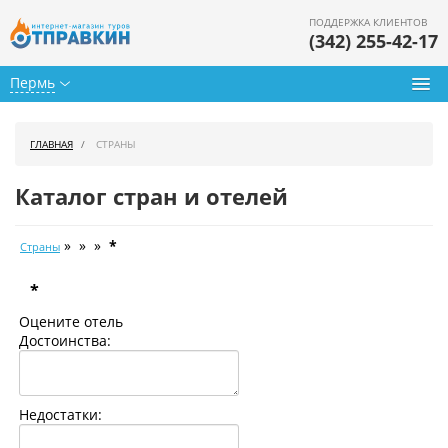
ПОДДЕРЖКА КЛИЕНТОВ
(342) 255-42-17
Пермь
Туры из Перми
ГЛАВНАЯ
СТРАНЫ
Подбор тура
Каталог стран и отелей
Горящие туры
» » »
*
Страны
Календарь туров
*
Цены дня
Оцените отель
Страны
Достоинства:
Как купить
Недостатки:
О нас