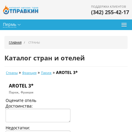
ПОДДЕРЖКА КЛИЕНТОВ
(342) 255-42-17
Пермь
Туры из Перми
ГЛАВНАЯ
СТРАНЫ
Подбор тура
Каталог стран и отелей
Горящие туры
»
»
»
AROTEL 3*
Страны
Франция
Париж
Календарь туров
AROTEL 3*
Цены дня
Париж,
Франция
Страны
Оцените отель
Достоинства:
Как купить
О нас
Недостатки: