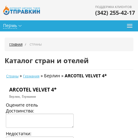
ПОДДЕРЖКА КЛИЕНТОВ
(342) 255-42-17
Пермь
Туры из Перми
ГЛАВНАЯ
СТРАНЫ
Подбор тура
Каталог стран и отелей
Горящие туры
»
» Берлин »
ARCOTEL VELVET 4*
Страны
Германия
Календарь туров
ARCOTEL VELVET 4*
Цены дня
Берлин,
Германия
Страны
Оцените отель
Достоинства:
Как купить
О нас
Недостатки: