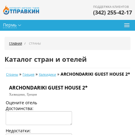
ПОДДЕРЖКА КЛИЕНТОВ
(342) 255-42-17
Пермь
Туры из Перми
ГЛАВНАЯ
СТРАНЫ
Подбор тура
Каталог стран и отелей
Горящие туры
»
»
»
ARCHONDARIKI GUEST HOUSE 2*
Страны
Греция
Халкидики
Календарь туров
ARCHONDARIKI GUEST HOUSE 2*
Цены дня
Халкидики,
Греция
Страны
Оцените отель
Достоинства:
Как купить
О нас
Недостатки: