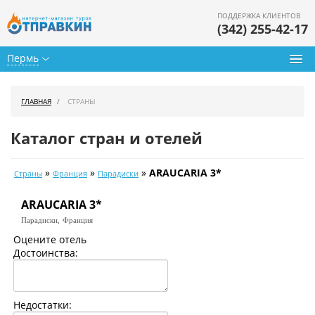
ПОДДЕРЖКА КЛИЕНТОВ
(342) 255-42-17
Пермь
Туры из Перми
ГЛАВНАЯ
СТРАНЫ
Подбор тура
Каталог стран и отелей
Горящие туры
»
»
»
ARAUCARIA 3*
Страны
Франция
Парадиски
Календарь туров
ARAUCARIA 3*
Цены дня
Парадиски,
Франция
Страны
Оцените отель
Достоинства:
Как купить
О нас
Недостатки: