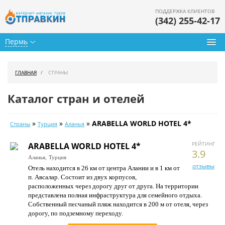
ПОДДЕРЖКА КЛИЕНТОВ
(342) 255-42-17
Пермь
Туры из Перми
ГЛАВНАЯ
СТРАНЫ
Подбор тура
Каталог стран и отелей
Горящие туры
»
»
»
ARABELLA WORLD HOTEL 4*
Страны
Турция
Аланья
Календарь туров
РЕЙТИНГ
ARABELLA WORLD HOTEL 4*
Цены дня
3.9
Аланья,
Турция
отзывы
Отель находится в 26 км от центра Алании и в 1 км от
Страны
п. Авсалар. Состоит из двух корпусов,
расположенных через дорогу друг от друга. На территории
Как купить
представлена полная инфраструктура для семейного отдыха.
Собственный песчаный пляж находится в 200 м от отеля, через
О нас
дорогу, по подземному переходу.