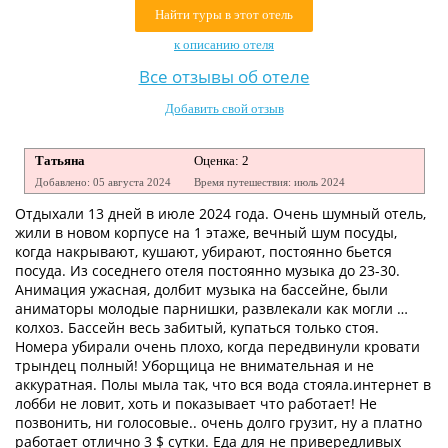
Найти туры в этот отель
Контакты
к описанию отеля
Все отзывы об отеле
Добавить свой отзыв
Татьяна
Оценка: 2
Добавлено: 05 августа 2024
Время путешествия: июль 2024
Отдыхали 13 дней в июле 2024 года. Очень шумный отель,
жили в новом корпусе на 1 этаже, вечный шум посуды,
когда накрывают, кушают, убирают, постоянно бьется
посуда. Из соседнего отеля постоянно музыка до 23-30.
Анимация ужасная, долбит музыка на бассейне, были
аниматоры молодые парнишки, развлекали как могли …
колхоз. Бассейн весь забитый, купаться только стоя.
Номера убирали очень плохо, когда передвинули кровати
трындец полный! Уборщица не внимательная и не
аккуратная. Полы мыла так, что вся вода стояла.интернет в
лобби не ловит, хоть и показывает что работает! Не
позвонить, ни голосовые.. очень долго грузит, ну а платно
работает отлично 3 $ сутки. Еда для не привередливых