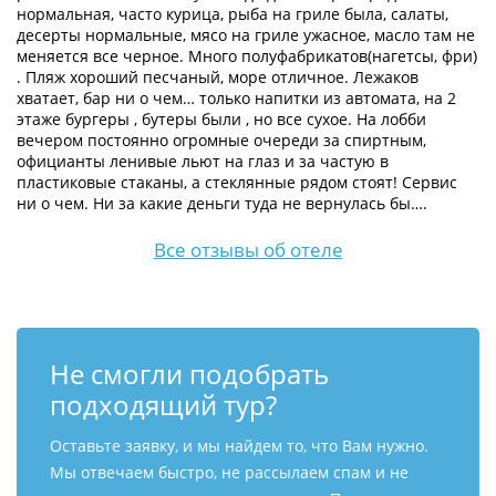
нормальная, часто курица, рыба на гриле была, салаты,
десерты нормальные, мясо на гриле ужасное, масло там не
меняется все черное. Много полуфабрикатов(нагетсы, фри)
. Пляж хороший песчаный, море отличное. Лежаков
хватает, бар ни о чем… только напитки из автомата, на 2
этаже бургеры , бутеры были , но все сухое. На лобби
вечером постоянно огромные очереди за спиртным,
официанты ленивые льют на глаз и за частую в
пластиковые стаканы, а стеклянные рядом стоят! Сервис
ни о чем. Ни за какие деньги туда не вернулась бы….
Все отзывы об отеле
Не смогли подобрать
подходящий тур?
Оставьте заявку, и мы найдем то, что Вам нужно.
Мы отвечаем быстро, не рассылаем спам и не