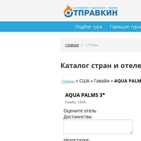
Подбор тура
Горящие тур
ГЛАВНАЯ
СТРАНЫ
Каталог стран и отел
» США » Гавайи »
AQUA PALM
Страны
AQUA PALMS 3*
Гавайи,
США
Оцените отель
Достоинства:
Недостатки: