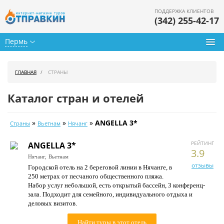
ПОДДЕРЖКА КЛИЕНТОВ
(342) 255-42-17
Пермь
Туры из Перми
ГЛАВНАЯ
СТРАНЫ
Подбор тура
Каталог стран и отелей
Горящие туры
»
»
»
ANGELLA 3*
Страны
Вьетнам
Нячанг
Календарь туров
РЕЙТИНГ
ANGELLA 3*
Цены дня
3.9
Нячанг,
Вьетнам
отзывы
Городской отель на 2 береговой линии в Нячанге, в
Страны
250 метрах от песчаного общественного пляжа.
Набор услуг небольшой, есть открытый бассейн, 3 конференц-
Как купить
зала. Подходит для семейного, индивидуального отдыха и
деловых визитов.
О нас
Найти туры в этот отель