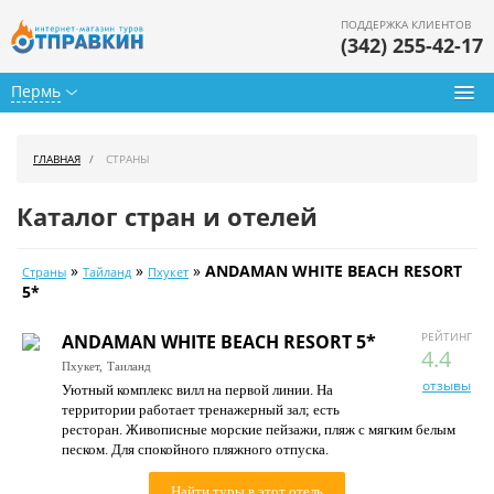
ПОДДЕРЖКА КЛИЕНТОВ
(342) 255-42-17
Пермь
Туры из Перми
ГЛАВНАЯ
СТРАНЫ
Подбор тура
Каталог стран и отелей
Горящие туры
»
»
»
ANDAMAN WHITE BEACH RESORT
Страны
Тайланд
Пхукет
Календарь туров
5*
Цены дня
РЕЙТИНГ
ANDAMAN WHITE BEACH RESORT 5*
4.4
Пхукет,
Таиланд
Страны
отзывы
Уютный комплекс вилл на первой линии. На
территории работает тренажерный зал; есть
Как купить
ресторан. Живописные морские пейзажи, пляж с мягким белым
песком. Для спокойного пляжного отпуска.
О нас
Найти туры в этот отель