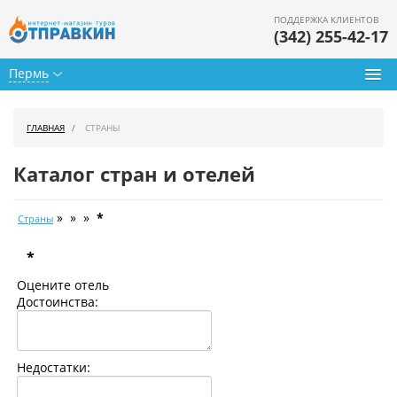
ПОДДЕРЖКА КЛИЕНТОВ
(342) 255-42-17
Пермь
Туры из Перми
ГЛАВНАЯ
СТРАНЫ
Подбор тура
Каталог стран и отелей
Горящие туры
» » »
*
Страны
Календарь туров
*
Цены дня
Оцените отель
Страны
Достоинства:
Как купить
Недостатки:
О нас