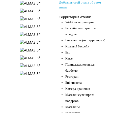
Добавить свой отзыв об этом
Контакты
отеле
Территория отеля:
Wi-Fi на территории
Бассейн на открытом
воздухе
Гольф-поле (на территории)
Крытый бассейн
Бар
Кафе
Принадлежности для
барбекю
Ресторан
Библиотека
Камера хранения
Магазин сувениров/
подарков
Магазины
Медпункт