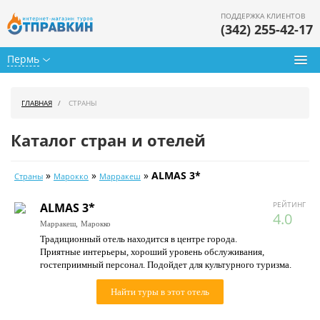
ПОДДЕРЖКА КЛИЕНТОВ
(342) 255-42-17
Пермь
Туры из Перми
ГЛАВНАЯ
СТРАНЫ
Подбор тура
Каталог стран и отелей
Горящие туры
»
»
»
ALMAS 3*
Страны
Марокко
Марракеш
Календарь туров
РЕЙТИНГ
ALMAS 3*
Цены дня
4.0
Марракеш,
Марокко
Традиционный отель находится в центре города.
Страны
Приятные интерьеры, хороший уровень обслуживания,
гостеприимный персонал. Подойдет для культурного туризма.
Как купить
Найти туры в этот отель
О нас