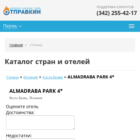
ПОДДЕРЖКА КЛИЕНТОВ
(342) 255-42-17
Пермь
Туры из Перми
ГЛАВНАЯ
СТРАНЫ
Подбор тура
Каталог стран и отелей
Горящие туры
»
»
»
ALMADRABA PARK 4*
Страны
Испания
Коста Брава
Календарь туров
ALMADRABA PARK 4*
Цены дня
Коста Брава,
Испания
Страны
Оцените отель
Достоинства:
Как купить
О нас
Недостатки: