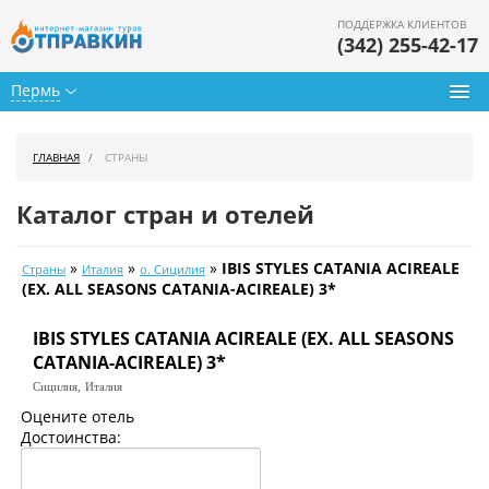
ПОДДЕРЖКА КЛИЕНТОВ
(342) 255-42-17
Пермь
Туры из Перми
ГЛАВНАЯ
СТРАНЫ
Подбор тура
Каталог стран и отелей
Горящие туры
»
»
»
IBIS STYLES CATANIA ACIREALE
Страны
Италия
о. Сицилия
Календарь туров
(EX. ALL SEASONS CATANIA-ACIREALE) 3*
Цены дня
IBIS STYLES CATANIA ACIREALE (EX. ALL SEASONS
CATANIA-ACIREALE) 3*
Страны
Сицилия,
Италия
Оцените отель
Как купить
Достоинства:
О нас