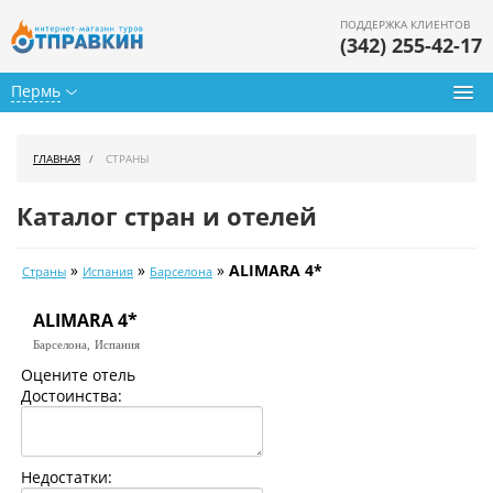
ПОДДЕРЖКА КЛИЕНТОВ
(342) 255-42-17
Пермь
Туры из Перми
ГЛАВНАЯ
СТРАНЫ
Подбор тура
Каталог стран и отелей
Горящие туры
»
»
»
ALIMARA 4*
Страны
Испания
Барселона
Календарь туров
ALIMARA 4*
Цены дня
Барселона,
Испания
Страны
Оцените отель
Достоинства:
Как купить
О нас
Недостатки: