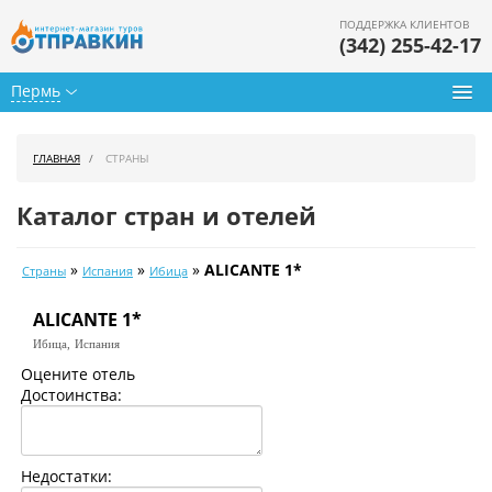
ПОДДЕРЖКА КЛИЕНТОВ
(342) 255-42-17
Пермь
Туры из Перми
ГЛАВНАЯ
СТРАНЫ
Подбор тура
Каталог стран и отелей
Горящие туры
»
»
»
ALICANTE 1*
Страны
Испания
Ибица
Календарь туров
ALICANTE 1*
Цены дня
Ибица,
Испания
Страны
Оцените отель
Достоинства:
Как купить
О нас
Недостатки: