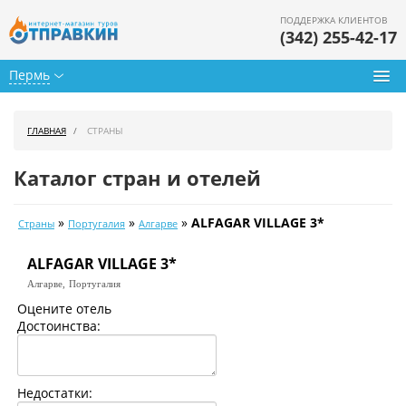
ПОДДЕРЖКА КЛИЕНТОВ
(342) 255-42-17
Пермь
Туры из Перми
ГЛАВНАЯ
СТРАНЫ
Подбор тура
Каталог стран и отелей
Горящие туры
»
»
»
ALFAGAR VILLAGE 3*
Страны
Португалия
Алгарве
Календарь туров
ALFAGAR VILLAGE 3*
Цены дня
Алгарве,
Португалия
Страны
Оцените отель
Достоинства:
Как купить
О нас
Недостатки: