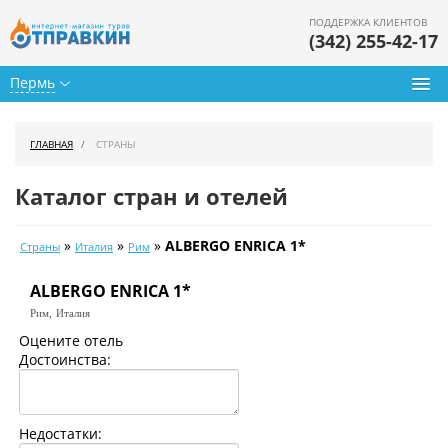
ПОДДЕРЖКА КЛИЕНТОВ
(342) 255-42-17
Пермь
Туры из Перми
ГЛАВНАЯ
СТРАНЫ
Подбор тура
Каталог стран и отелей
Горящие туры
»
»
»
ALBERGO ENRICA 1*
Страны
Италия
Рим
Календарь туров
ALBERGO ENRICA 1*
Цены дня
Рим,
Италия
Страны
Оцените отель
Достоинства:
Как купить
О нас
Недостатки: