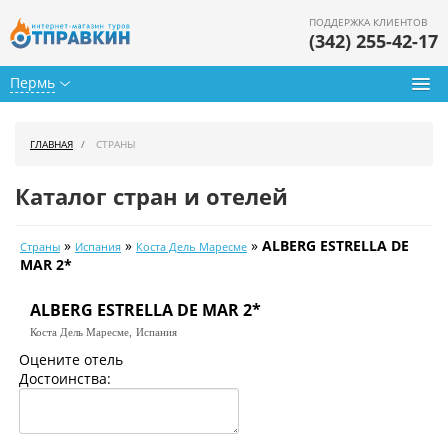
ПОДДЕРЖКА КЛИЕНТОВ
(342) 255-42-17
Пермь
Туры из Перми
ГЛАВНАЯ
СТРАНЫ
Подбор тура
Каталог стран и отелей
Горящие туры
»
»
»
ALBERG ESTRELLA DE
Страны
Испания
Коста Дель Маресме
Календарь туров
MAR 2*
Цены дня
ALBERG ESTRELLA DE MAR 2*
Коста Дель Маресме,
Испания
Страны
Оцените отель
Достоинства:
Как купить
О нас