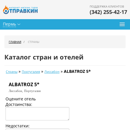
ПОДДЕРЖКА КЛИЕНТОВ
(342) 255-42-17
Пермь
Туры из Перми
ГЛАВНАЯ
СТРАНЫ
Подбор тура
Каталог стран и отелей
Горящие туры
»
»
»
ALBATROZ 5*
Страны
Португалия
Лиссабон
Календарь туров
ALBATROZ 5*
Цены дня
Лиссабон,
Португалия
Страны
Оцените отель
Достоинства:
Как купить
О нас
Недостатки: