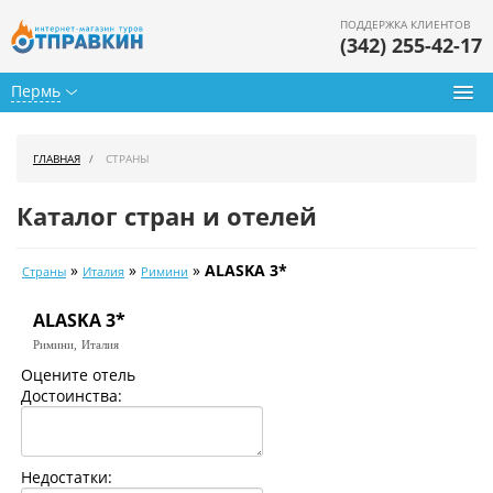
ПОДДЕРЖКА КЛИЕНТОВ
(342) 255-42-17
Пермь
Туры из Перми
ГЛАВНАЯ
СТРАНЫ
Подбор тура
Каталог стран и отелей
Горящие туры
»
»
»
ALASKA 3*
Страны
Италия
Римини
Календарь туров
ALASKA 3*
Цены дня
Римини,
Италия
Страны
Оцените отель
Достоинства:
Как купить
О нас
Недостатки: