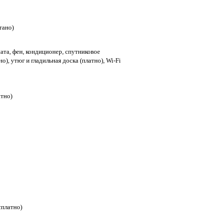
тано)
ата, фен, кондиционер, спутниковое
о), утюг и гладильная доска (платно), Wi-Fi
тно)
сплатно)