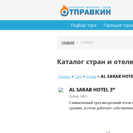
Подбор тура
Горящие тур
ГЛАВНАЯ
СТРАНЫ
Каталог стран и отел
»
»
»
AL SARAB HOTE
Страны
ОАЭ
Дубаи
AL SARAB HOTEL 3*
Дубай,
ОАЭ
Симпатичный трехзвездочный отель в
уровню, в отеле работает собственны