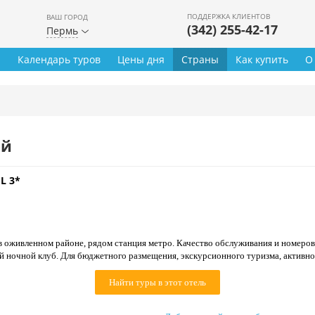
ПОДДЕРЖКА КЛИЕНТОВ
ВАШ ГОРОД
(342) 255-42-17
Пермь
ы
Календарь туров
Цены дня
Страны
Как купить
О
ей
L 3*
 оживленном районе, рядом станция метро. Качество обслуживания и номеров
й ночной клуб. Для бюджетного размещения, экскурсионного туризма, активно
Найти туры в этот отель