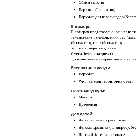
Обмен валюты
Парковка (бесплатно)
Парковка для велосипедов (беспл
В номере:
В номерах представлено: ванная комн
телевидение, телефон, мини бар (платн
(бесплатно), сейф (бесплатно).
Уборка номера: ежедневно.
Смена белья: ежедневно.
Дополнительный сервис номеров (пла
Бесплатные услуги:
Парковка
Wi-Fi на всей территории отеля
Платные услуги:
Массаж
Прачечная
Для детей:
Детские стулья в ресторане
Детская кроватка (по запросу, бе
Детский буфет в ресторане