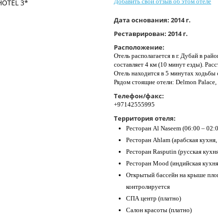
Добавить свой отзыв об этом отеле
Дата основания:
2014 г.
Реставрирован:
2014 г.
Расположение:
Отель располагается в г. Дубай в рай
составляет 4 км (10 минут езды). Рас
Отель находится в 5 минутах ходьбы 
Рядом стоящие отели: Delmon Palace, 
Телефон/факс:
+97142555995
Территория отеля:
Ресторан Al Naseem (06:00 – 02:
Ресторан Ahlam (арабская кухня, 
Ресторан Rasputin (русская кухня
Ресторан Mood (индийская кухня,
Открытый бассейн на крыше площ
контролируется
СПА центр (платно)
Салон красоты (платно)