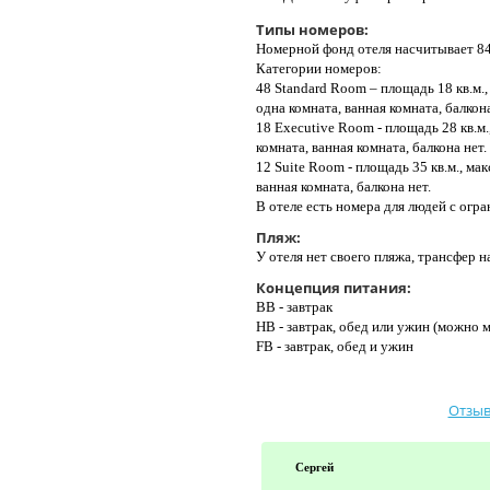
Типы номеров:
Номерной фонд отеля насчитывает 84
Категории номеров:
48 Standard Room – площадь 18 кв.м.,
одна комната, ванная комната, балкона
18 Executive Room - площадь 28 кв.м
комната, ванная комната, балкона нет.
12 Suite Room - площадь 35 кв.м., ма
ванная комната, балкона нет.
В отеле есть номера для людей с ог
Пляж:
У отеля нет своего пляжа, трансфер н
Концепция питания:
BB - завтрак
HB - завтрак, обед или ужин (можно 
FB - завтрак, обед и ужин
Отзыв
Сергей