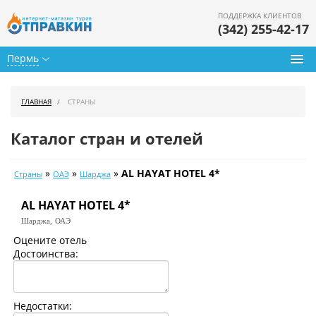
ПОДДЕРЖКА КЛИЕНТОВ
(342) 255-42-17
Пермь
Туры из Перми
ГЛАВНАЯ
СТРАНЫ
Подбор тура
Каталог стран и отелей
Горящие туры
»
»
»
AL HAYAT HOTEL 4*
Страны
ОАЭ
Шарджа
Календарь туров
AL HAYAT HOTEL 4*
Цены дня
Шарджа,
ОАЭ
Страны
Оцените отель
Достоинства:
Как купить
О нас
Недостатки: