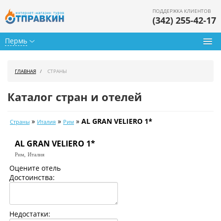
ПОДДЕРЖКА КЛИЕНТОВ
(342) 255-42-17
Пермь
Туры из Перми
ГЛАВНАЯ
СТРАНЫ
Подбор тура
Каталог стран и отелей
Горящие туры
»
»
»
AL GRAN VELIERO 1*
Страны
Италия
Рим
Календарь туров
AL GRAN VELIERO 1*
Цены дня
Рим,
Италия
Страны
Оцените отель
Достоинства:
Как купить
О нас
Недостатки: