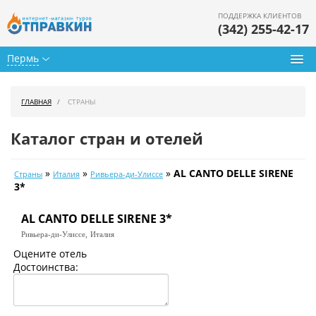
ПОДДЕРЖКА КЛИЕНТОВ
(342) 255-42-17
Пермь
Туры из Перми
ГЛАВНАЯ
СТРАНЫ
Подбор тура
Каталог стран и отелей
Горящие туры
»
»
»
AL CANTO DELLE SIRENE
Страны
Италия
Ривьера-ди-Улиссе
Календарь туров
3*
Цены дня
AL CANTO DELLE SIRENE 3*
Ривьера-ди-Улиссе,
Италия
Страны
Оцените отель
Достоинства:
Как купить
О нас