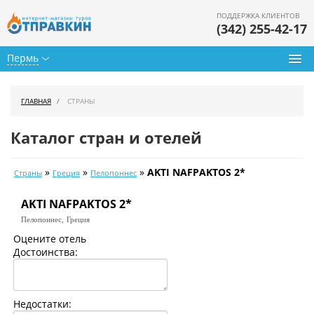
ПОДДЕРЖКА КЛИЕНТОВ
(342) 255-42-17
Пермь
Туры из Перми
ГЛАВНАЯ
СТРАНЫ
Подбор тура
Каталог стран и отелей
Горящие туры
»
»
»
AKTI NAFPAKTOS 2*
Страны
Греция
Пелопоннес
Календарь туров
AKTI NAFPAKTOS 2*
Цены дня
Пелопоннес,
Греция
Страны
Оцените отель
Достоинства:
Как купить
О нас
Недостатки: