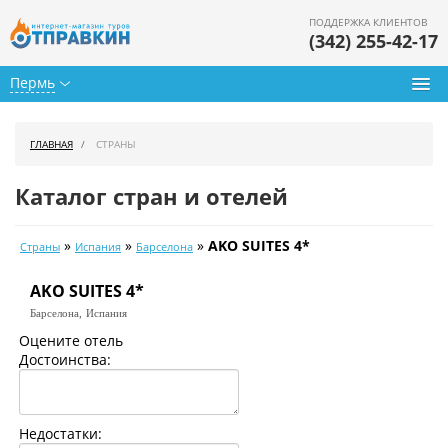
ПОДДЕРЖКА КЛИЕНТОВ
(342) 255-42-17
Пермь
Туры из Перми
ГЛАВНАЯ
СТРАНЫ
Подбор тура
Каталог стран и отелей
Горящие туры
»
»
»
AKO SUITES 4*
Страны
Испания
Барселона
Календарь туров
AKO SUITES 4*
Цены дня
Барселона,
Испания
Страны
Оцените отель
Достоинства:
Как купить
О нас
Недостатки: