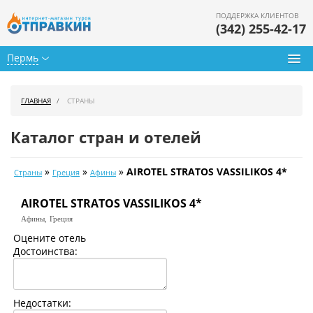
ПОДДЕРЖКА КЛИЕНТОВ
(342) 255-42-17
Пермь
Туры из Перми
ГЛАВНАЯ
СТРАНЫ
Подбор тура
Каталог стран и отелей
Горящие туры
»
»
»
AIROTEL STRATOS VASSILIKOS 4*
Страны
Греция
Афины
Календарь туров
AIROTEL STRATOS VASSILIKOS 4*
Цены дня
Афины,
Греция
Страны
Оцените отель
Достоинства:
Как купить
О нас
Недостатки: