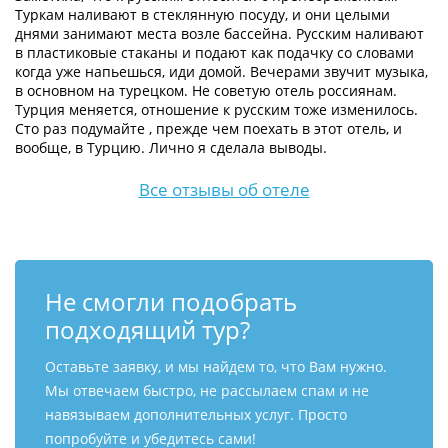
Туркам наливают в стеклянную посуду, и они целыми
днями занимают места возле бассейна. Русским наливают
в пластиковые стаканы и подают как подачку со словами
когда уже напьешься, иди домой. Вечерами звучит музыка,
в основном на турецком. Не советую отель россиянам.
Турция меняется, отношение к русским тоже изменилось.
Сто раз подумайте , прежде чем поехать в этот отель, и
вообще, в Турцию. Лично я сделала выводы.
Все отзывы об отеле
Не смогли подобрать
подходящий тур?
Оставьте заявку, и мы найдем то, что Вам нужно.
Мы отвечаем быстро, не рассылаем спам и не
навязываем дополнительных услуг. Просто
попробуйте и убедитесь сами!