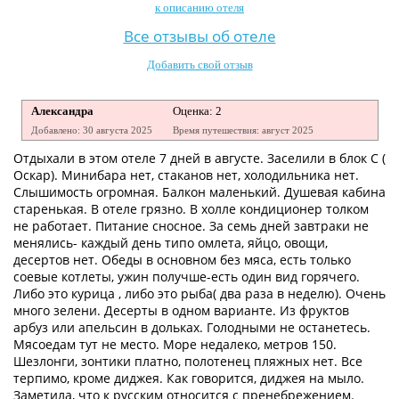
к описанию отеля
Контакты
Все отзывы об отеле
Добавить свой отзыв
Александра
Оценка: 2
Добавлено: 30 августа 2025
Время путешествия: август 2025
Отдыхали в этом отеле 7 дней в августе. Заселили в блок С (
Оскар). Минибара нет, стаканов нет, холодильника нет.
Слышимость огромная. Балкон маленький. Душевая кабина
старенькая. В отеле грязно. В холле кондиционер толком
не работает. Питание сносное. За семь дней завтраки не
менялись- каждый день типо омлета, яйцо, овощи,
десертов нет. Обеды в основном без мяса, есть только
соевые котлеты, ужин получше-есть один вид горячего.
Либо это курица , либо это рыба( два раза в неделю). Очень
много зелени. Десерты в одном варианте. Из фруктов
арбуз или апельсин в дольках. Голодными не останетесь.
Мясоедам тут не место. Море недалеко, метров 150.
Шезлонги, зонтики платно, полотенец пляжных нет. Все
терпимо, кроме диджея. Как говорится, диджея на мыло.
Заметила, что к русским относится с пренебрежением.