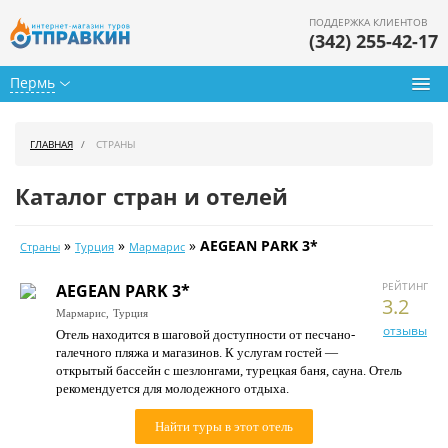
ПОДДЕРЖКА КЛИЕНТОВ
(342) 255-42-17
Пермь
Туры из Перми
ГЛАВНАЯ
СТРАНЫ
Подбор тура
Каталог стран и отелей
Горящие туры
»
»
»
AEGEAN PARK 3*
Страны
Турция
Мармарис
Календарь туров
РЕЙТИНГ
AEGEAN PARK 3*
Цены дня
3.2
Мармарис,
Турция
отзывы
Отель находится в шаговой доступности от песчано-
Страны
галечного пляжа и магазинов. К услугам гостей —
открытый бассейн с шезлонгами, турецкая баня, сауна. Отель
Как купить
рекомендуется для молодежного отдыха.
О нас
Найти туры в этот отель