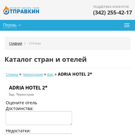
ПОДДЕРЖКА КЛИЕНТОВ
(342) 255-42-17
Пермь
Туры из Перми
ГЛАВНАЯ
СТРАНЫ
Подбор тура
Каталог стран и отелей
Горящие туры
»
»
»
ADRIA HOTEL 2*
Страны
Черногория
Бар
Календарь туров
ADRIA HOTEL 2*
Цены дня
Бар,
Черногория
Страны
Оцените отель
Достоинства:
Как купить
О нас
Недостатки: