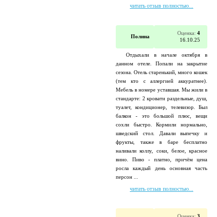
читать отзыв полностью...
Оценка:
4
Полина
16.10.25
Отдыхали в начале октября в
данном отеле. Попали на закрытие
сезона. Отель старенький, много кошек
(тем кто с аллергией аккуратнее).
Мебель в номере уставшая. Мы жили в
стандарте: 2 кровати раздельные, душ,
туалет, кондиционер, телевизор. Был
балкон - это большой плюс, вещи
сохли быстро. Кормили нормально,
шведский стол. Давали выпечку и
фрукты, также в баре бесплатно
наливали коллу, соки, белое, красное
вино. Пиво - платно, причём цена
росла каждый день основная часть
персон ...
читать отзыв полностью...
Оценка:
3