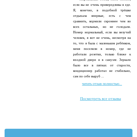
если вы не очень привередливы в еде.
Я, конечно, в подобной трёшке
отдыхала впервые, есть с чем
сравнить, кормили скромнее чем во
всех остальных, но не голодали.
Номер нормальный, если вы везучий
человек, я вот не очень, несмотря на
то, что я была с маленьким ребёнком,
меня поселили в номер, где не
работали розетки, только ближе к
входной двери и в санузле. Зеркало
было все в пятнах от старости,
кондиционер работал не стабильно,
сам по себе выруб ...
читать отзыв полностью...
Посмотреть все отзывы