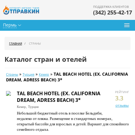
ПОДДЕРЖКА КЛИЕНТОВ
(342) 255-42-17
Пермь
Туры из Перми
ГЛАВНАЯ
СТРАНЫ
Подбор тура
Каталог стран и отелей
Горящие туры
»
»
»
TAL BEACH HOTEL (EX. CALIFORNIA
Страны
Турция
Кемер
Календарь туров
DREAM, ADRESS BEACH) 3*
Цены дня
РЕЙТИНГ
TAL BEACH HOTEL (EX. CALIFORNIA
3.3
DREAM, ADRESS BEACH) 3*
Страны
отзывы
Кемер,
Турция
Небольшой бюджетный отель в поселке Бельдиби,
Как купить
недалеко от пляжа. Размещение в стандартных номерах,
открытый бассейн для взрослых и детей. Вариант для спокойного
О нас
семейного отдыха.