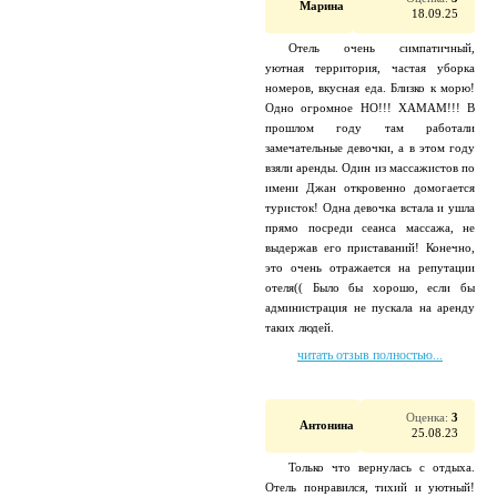
Марина
18.09.25
Отель очень симпатичный,
уютная территория, частая уборка
номеров, вкусная еда. Близко к морю!
Одно огромное НО!!! ХАМАМ!!! В
прошлом году там работали
замечательные девочки, а в этом году
взяли аренды. Один из массажистов по
имени Джан откровенно домогается
туристок! Одна девочка встала и ушла
прямо посреди сеанса массажа, не
выдержав его приставаний! Конечно,
это очень отражается на репутации
отеля(( Было бы хорошо, если бы
администрация не пускала на аренду
таких людей.
читать отзыв полностью...
Оценка:
3
Антонина
25.08.23
Только что вернулась с отдыха.
Отель понравился, тихий и уютный!