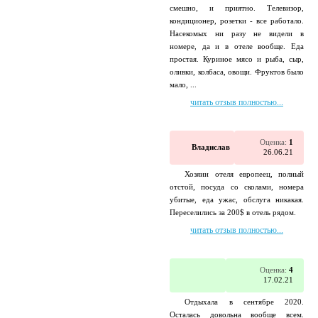
смешно, и приятно. Телевизор,
кондиционер, розетки - все работало.
Насекомых ни разу не видели в
номере, да и в отеле вообще. Еда
простая. Куриное мясо и рыба, сыр,
оливки, колбаса, овощи. Фруктов было
мало, ...
читать отзыв полностью...
Оценка:
1
Владислав
26.06.21
Хозяин отеля европеец, полный
отстой, посуда со сколами, номера
убитые, еда ужас, обслуга никакая.
Переселились за 200$ в отель рядом.
читать отзыв полностью...
Оценка:
4
17.02.21
Отдыхала в сентябре 2020.
Осталась довольна вообще всем.