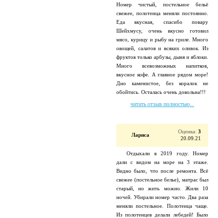
Номер чистый, постельное бельё
свежее, полотенца меняли постоянно.
Еда вкусная, спасибо повару
Шейхмусу, очень вкусно готовил
мясо, курицу и рыбу на гриле. Много
овощей, салатов и всяких оливок. Из
фруктов только арбузы, дыня и яблоки.
Много всевозможных напитков,
вкусное кофе. А главное рядом море!
Дно каменистое, без коралок не
обойтись. Осталась очень довольна!!!
читать отзыв полностью...
Оценка:
3
Лариса
20.09.21
Отдыхали в 2019 году. Номер
дали с видом на море на 3 этаже.
Видно было, что после ремонта. Всё
свежее (постельное белье), матрас был
старый, но жить можно. Жили 10
ночей. Убирали номер часто. Два раза
меняли постельное. Полотенца чаще.
Из полотенцев делали лебедей! Было