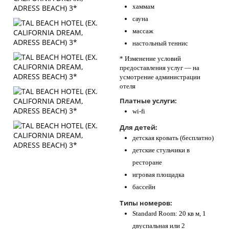
хаммам
сауна
массаж
настольный теннис
* Изменение условий
предоставления услуг — на
усмотрение администрации
отеля
Платные услуги:
wi-fi
Для детей:
детская кровать (бесплатно)
детские стульчики в
ресторане
игровая площадка
бассейн
Типы номеров:
Standard Room: 20 кв м, 1
двуспальная или 2