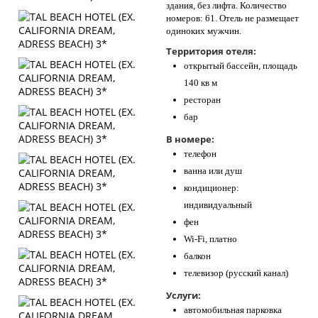
здания, без лифта. Количество
номеров: 61. Отель не размещает
одиноких мужчин.
Территория отеля:
открытый бассейн, площадь
140 кв м
ресторан
бар
В номере:
телефон
ванна или душ
кондиционер:
индивидуальный
фен
Wi-Fi, платно
балкон
телевизор (русский канал)
Услуги:
автомобильная парковка