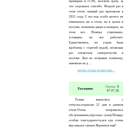
примерно в 11:00, заселили сразу, за
что отдельное спасибо. Второй раз в
этом отеле, первый раз приезжали в
2021 году. С тех пор особо ничего не
изменилось ни в отеле, ни в целом в
поселке, поменяли двери в номерах, на
этом все. Номера старенькие,
уставшие, но все работает.
Единственное, по утрам была
проблема с горячей водой, несколько
раз отключали электричество в
посёлке. Был не исправен телевизор,
заменили на д ...
читать отзыв полностью...
Оценка:
5
Екатерина
07.07.26
Только вернулись с
отпуска,отдыхали 22 дня в данном
отеле.Очень понравилось
обслуживание,персонал супер!Повару
особая плагодарность,вся еда очень
вкусная,все свежее.Вернемся ещё!