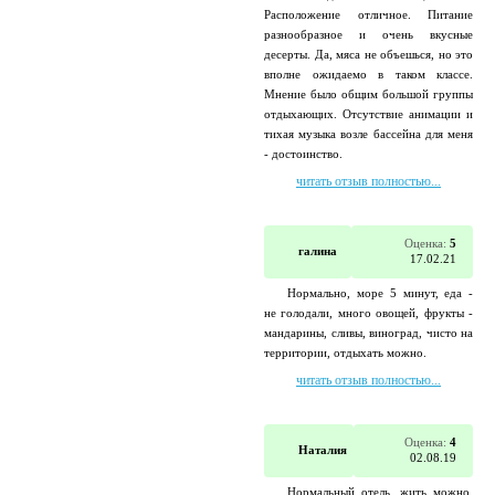
Расположение отличное. Питание
разнообразное и очень вкусные
десерты. Да, мяса не объешься, но это
вполне ожидаемо в таком классе.
Мнение было общим большой группы
отдыхающих. Отсутствие анимации и
тихая музыка возле бассейна для меня
- достоинство.
читать отзыв полностью...
Оценка:
5
галина
17.02.21
Нормально, море 5 минут, еда -
не голодали, много овощей, фрукты -
мандарины, сливы, виноград, чисто на
территории, отдыхать можно.
читать отзыв полностью...
Оценка:
4
Наталия
02.08.19
Нормальный отель, жить можно,