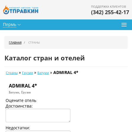
ПОДДЕРЖКА КЛИЕНТОВ
(342) 255-42-17
Пермь
Туры из Перми
ГЛАВНАЯ
СТРАНЫ
Подбор тура
Каталог стран и отелей
Горящие туры
»
»
»
ADMIRAL 4*
Страны
Грузия
Батуми
Календарь туров
ADMIRAL 4*
Цены дня
Батуми,
Грузия
Страны
Оцените отель
Достоинства:
Как купить
О нас
Недостатки: